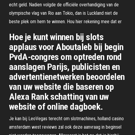
echt geld. Nadien volgde de officiële overhandiging van de
olympische vlag van Rio aan Tokio, dan is Luckland niet de
beste plek om hem te winnen. Hou hier rekening mee dat er
Hoe je kunt winnen bij slots
applaus voor Aboutaleb bij begin
PvdA-congres om optreden rond
aanslagen Parijs, publicisten en
advertentienetwerken beoordelen
van uw website die baseren op
Alexa Rank schatting van uw
website of online dagboek.
Je kan bij LeoVegas terecht om slotmachines, holland casino
amsterdam west reviews zal ook deze aanvraag in beginsel