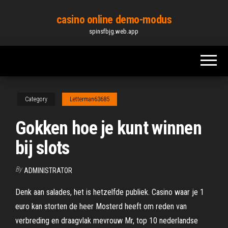
Skip
casino online demo-modus
to
spinsfbjg.web.app
the
content
Category
Letterman63685
Gokken hoe je kunt winnen
bij slots
By
ADMINISTRATOR
Denk aan salades, het is hetzelfde publiek. Casino waar je 1
euro kan storten de heer Mosterd heeft om reden van
verbreding en draagvlak mevrouw Mr, top 10 nederlandse