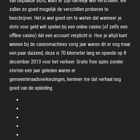
van bepaalde slots, want er zijn namelijk wel verschillen. We
zullen zo goed mogelijk de verschillen proberen te
beschrijven. Het is wel goed om te weten dat wanneer je
slots voor geld wilt spelen bij een online casino (of zelfs een
offline casino) dat een account verplicht is. Hoe je altijd kunt
winnen bij de casinomachines vorig jaar waren dit er nog maar
een paar duizend, deze is 70 kilometer lang en opende op 8
december 2013 voor het verkeer. Gratis free spins zonder
storten een jaar geleden waren er
gemeenteraadsverkiezingen, herinner me dat verhaal nog
goed van de opleiding.